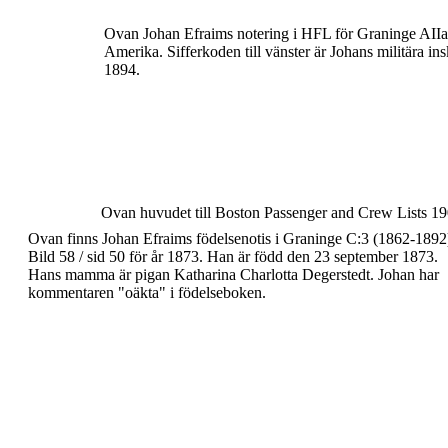
Ovan Johan Efraims notering i HFL för Graninge AIIa
Amerika.
Sifferkoden till vänster är Johans militära i
1894.
Ovan huvudet till
Boston Passenger and Crew Lists
19
Ovan finns Johan Efraims
födelsenotis
i Graninge
C:3 (1862-1892
Bild 58 / sid 50 för år 1873. Han är
född den
23 september 1873
.
Hans mamma är
pigan Katharina Charlotta Degerstedt. Johan har
kommentaren "oäkta" i födelseboken.