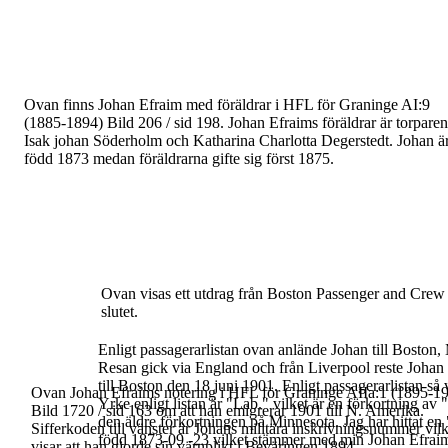
Ovan finns Johan Efraim med föräldrar i HFL för
Graninge AI:9
(1885-1894) Bild 206 / sid 198. Johan
Efraims föräldrar är torparen
Isak johan Söderholm
och
Katharina Charlotta Degerstedt
. Johan ä
född
1873 medan föräldrarna gifte sig först 1875.
Ovan visas ett utdrag från
Boston Passenger and Crew
slutet
.
Enligt passagerarlistan ovan anlände Johan till Bosto
Resan gick
via England och från Liverpool reste Johan
till Boston den 18
juni 1901. Enligt passagerarlistan så
Ovan Johan Efraims notering i HFL för Graninge
AIIa:1 (1895-1
Yrke enligt listan är "Lab."
vilket är en förkortning av 
Bild 1720 / sid 163 om att han
emigrerar 1901
till N. Amerika.
den äldre förkortningen på
Minnesota.
Jag har hittat 
Sifferkoden till vänster är Johans militära
inskrivningsnummer vil
född 1873-09 -23 vilket stämmer med min
Johan Efraim
visar att han gjorde sin
värnplikt i Beväringen 1894.