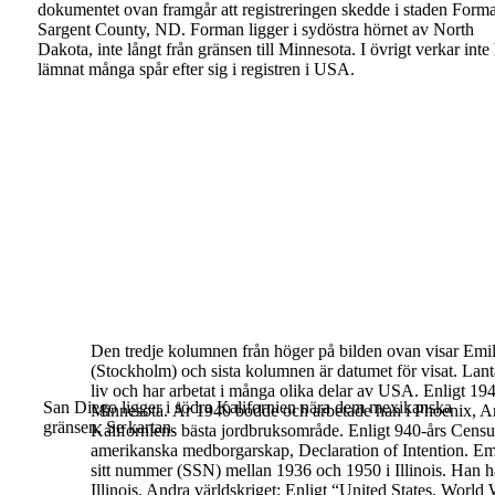
dokumentet ovan framgår att registreringen
skedde i staden Form
Sargent County, ND.
Forman ligger i sydöstra hörnet av North
Dakota,
inte långt från gränsen till Minnesota.
I övrigt verkar inte
lämnat många spår efter sig i
registren i USA.
Den tredje kolumnen från höger på bilden ovan visar Emils
(Stockholm)
och sista kolumnen är datumet för visat.
Lant
liv och har arbetat i många olika delar av USA. Enligt 19
San Diego ligger i södra Kalifornien nära dem
mexikanska
Minnesota. År 1940 bodde och arbetade han i Phoenix, A
gränsen.
Se kartan.
Kaliforniens bästa jordbruksområde. Enligt 940-års Cens
amerikanska medborgarskap,
Declaration of Intention
.
Em
sitt nummer (SSN) mellan 1936 och 1950 i Illinois. Han 
Illinois.
Andra världskriget:
Enligt “
United States, World