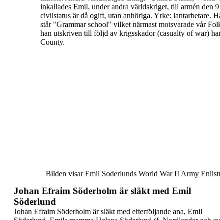
inkallades Emil, under andra världskriget, till
armén den 9 
civilstatus är då ogift, utan anhöriga. Yrke: lantarbetare.
Ha
står "Grammar school" vilket närmast motsvarade vår
Fol
han utskriven till följd av krigsskador (
casualty of war
) ha
County.
Bilden visar Emil Soderlunds World War II Army Enlist
Johan Efraim Söderholm är släkt med Emil
Söderlund
Johan Efraim Söderholm är släkt med efterföljande
ana, Emil