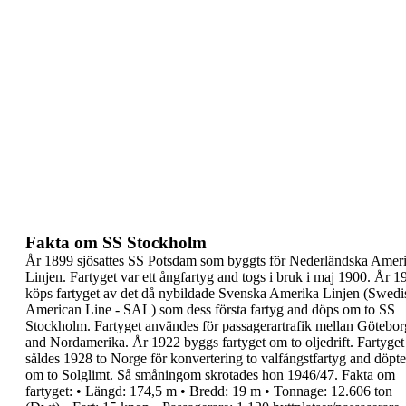
Fakta om SS Stockholm
År 1899 sjösattes SS Potsdam som byggts för
Nederländska Amer
Linjen. Fartyget var ett
ångfartyg and togs i bruk i maj 1900.
År 1
köps fartyget av det då nybildade Svenska
Amerika Linjen (Swedi
American Line - SAL) som
dess första fartyg and döps om to SS
Stockholm.
Fartyget användes för passagerartrafik mellan
Götebor
and Nordamerika. År 1922 byggs fartyget
om to oljedrift.
Fartyget
såldes 1928 to Norge för konvertering to
valfångstfartyg and döpte
om to Solglimt. Så
småningom skrotades hon 1946/47.
Fakta om
fartyget:
•
Längd: 174,5 m
•
Bredd: 19 m
•
Tonnage: 12.606 ton