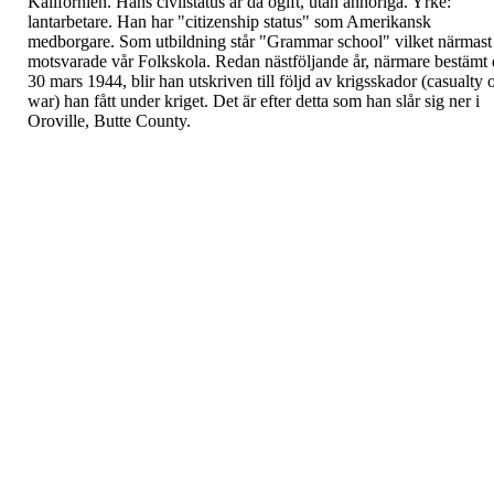
Kalifornien. Hans civilstatus är då ogift, utan
anhöriga. Yrke:
lantarbetare. Han har "citizenship
status" som Amerikansk
medborgare. Som
utbildning står "Grammar school" vilket närmast
motsvarade vår Folkskola.
Redan nästföljande år, närmare bestämt
30
mars 1944, blir han utskriven till följd av krigsskador
(
casualty 
war
) han fått under kriget. Det är efter
detta som han slår sig ner i
Oroville, Butte County.