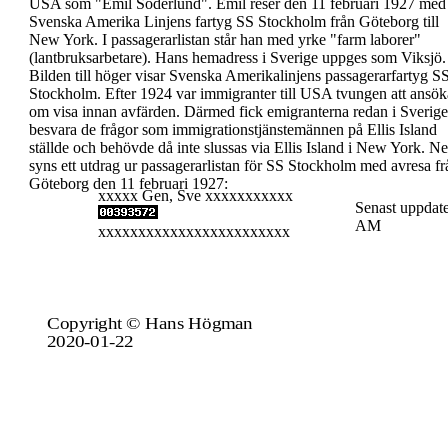
USA som "
Emil Soderlund
".
Emil reser den
11 februari 1927
med
Svenska
Amerika Linjens fartyg
SS Stockholm
från Göteborg
till
New York. I passagerarlistan står han med yrke
"farm laborer"
(lantbruksarbetare). Hans hemadress
i Sverige uppges som
Viksjö.
Bilden till höger visar
Svenska Amerikalinjens
passagerarfartyg S
Stockholm.
Efter 1924 var immigranter till USA tvungen att
ansök
om visa innan avfärden. Därmed fick
emigranterna redan i Sverige
besvara de frågor som
immigrationstjänstemännen på Ellis Island
ställde
och behövde då inte slussas via Ellis Island i New
York.
Ne
syns ett utdrag ur passagerarlistan för SS
Stockholm med avresa fr
Göteborg den 11
februari 1927:
xxxxx Gen, Sve xxxxxxxxxxx
Senast uppdate
AM
xxxxxxxxxxxxxxxxxxxxxxxx
Copyright © Hans Högman
2020-01-22