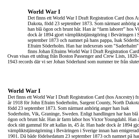
World War I
Det finns ett World War I
Draft Registration Card
(hos An
Dakota,
född 23 september 1873. Som närmast anhörig a
han blå ögon
och brunt hår. Han är “farm laborer” hos Vi
dock år 1894 gjort
värnpliktstjänstgöring i
Beväringen
i 
september 1873 och namnet på hans pappa, Isak Söderho
Efraim Söderholm. Han har indexerats som "
Saderhalm
"
finns Johan Efraims World War I Draft Registration Card
Ovan visas ett utdrag från
Boston Passenger and Crew
Lists, 1820-
1943
records där vi ser Johan Söderlund
som
nummer tre från slute
World War I
Det finns ett World War I
Draft Registration Card
(hos Ancestry) f
år 1918 för John Efraim
Soderholm, Sargent County, North Dakota
född 23
september 1873. Som närmast anhörig anger han
Isak
Soderholm, Vik, Graninge, Sweden. Enligt
handlingen har han blå
ögon och brunt hår. Han är
farm labor hos Victor Youngdahl. Han 
dock rätt
gammal för att kallas in, 45 år. Han hade dock år
1894 gjo
värnpliktstjänstgörning i Beväringen i
Sverige innan han emigrerad
1901.
Då både födelsedatum 23 september 1873 och
namnet på ha