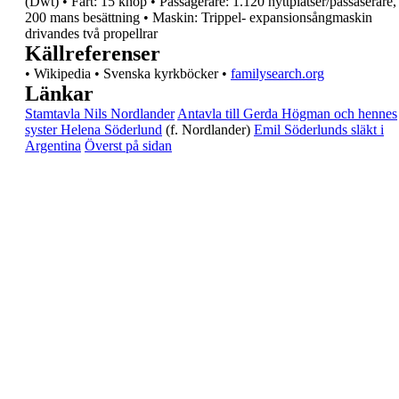
(Dwt)
•
Fart: 15 knop
•
Passagerare: 1.120
hyttplatser/passaserare,
200 mans besättning
•
Maskin: Trippel-
expansionsångmaskin
drivandes två propellrar
Källreferenser
•
Wikipedia
•
Svenska kyrkböcker
•
familysearch.org
Länkar
Stamtavla Nils Nordlander
Antavla till Gerda Högman och hennes
syster
Helena Söderlund
(f. Nordlander)
Emil Söderlunds släkt i
Argentina
Överst på sidan