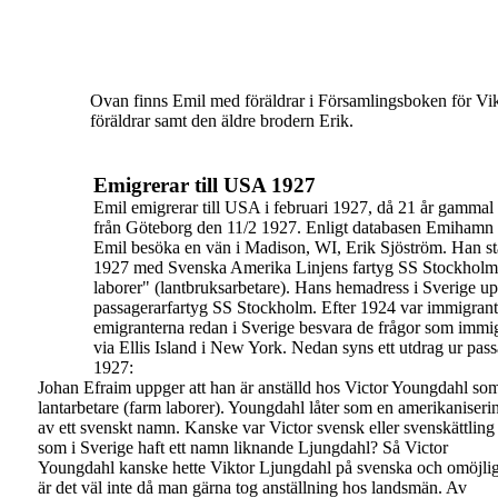
Ovan finns Emil med föräldrar i Församlingsboken för Viks
föräldrar samt
den äldre brodern Erik.
Emigrerar till USA 1927
Emil emigrerar till USA i februari 1927, då 21 år gammal 
från Göteborg den 11/2 1927. Enligt databasen Emihamn ä
Emil besöka en vän i Madison, WI, Erik Sjöström.
Han st
1927
med Svenska Amerika Linjens fartyg
SS Stockholm
laborer"
(lantbruksarbetare). Hans hemadress i Sverige u
passagerarfartyg SS Stockholm.
Efter 1924 var immigrant
emigranterna redan i Sverige besvara de frågor som
immig
via Ellis
Island i New York.
Nedan syns ett utdrag ur pas
1927:
Johan Efraim uppger att han är anställd hos Victor
Youngdahl so
lantarbetare (farm laborer).
Youngdahl låter som en amerikaniseri
av ett
svenskt namn. Kanske var Victor svensk eller
svenskättling
som i Sverige haft ett namn liknande
Ljungdahl? Så Victor
Youngdahl kanske hette Viktor
Ljungdahl på svenska och omöjlig
är det väl inte då
man gärna tog anställning hos landsmän.
Av