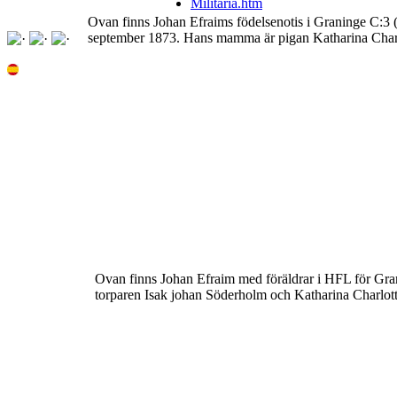
Militaria.htm
Ovan finns Johan Efraims
födelsenotis
i Graninge C:3 
september 1873
.
Hans mamma är pigan Katharina Charl
Ovan finns Johan Efraim med föräldrar i HFL för Gran
torparen
Isak
johan Söderholm
och
Katharina Charlot