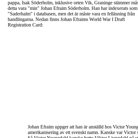
pappa, Isak Söderholm, inklusive
orten Vik, Graninge stämmer må
detta vara "min"
Johan Efraim Söderholm. Han har indexerats som
"
Saderhalm
" i databasen, men det är måste vara en
felläsning från
handlingarna.
Nedan finns Johan Efraims World War I Draft
Registration Card:
Johan Efraim uppger att han är anställd hos Victor Young
amerikanisering
av ett svenskt namn. Kanske var Victor 
Så Victor Youngdahl
kanske hette Viktor Ljungdahl på sv