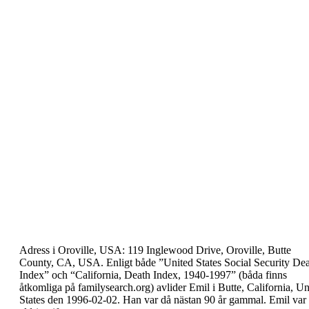
Adress i Oroville, USA: 119 Inglewood Drive, Oroville,
Butte
County, CA, USA.
Enligt både ”
United States Social Security De
Index
”
och “
California, Death Index, 1940-1997
” (båda finns
åtkomliga på familysearch.org) avlider Emil i Butte,
California, Un
States den 1996-02-02. Han var då
nästan 90 år gammal. Emil var