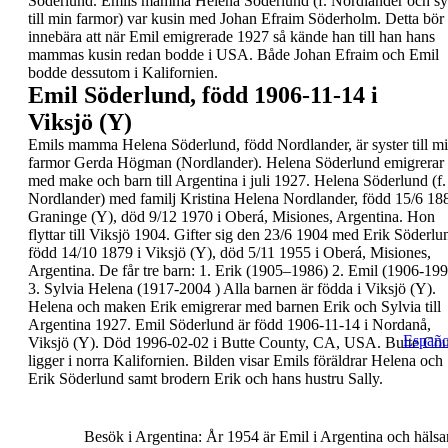
Söderlund. Emils mamma Helena
Söderlund (f. Nordlander och sy
till min farmor)
var kusin med Johan Efraim Söderholm. Detta bör
innebära att när Emil emigrerade 1927 så kände han
till han hans
mammas kusin redan bodde i USA.
Både Johan Efraim och Emil
bodde dessutom i
Kalifornien.
Emil
Söderlund
, född 1906-11-14 i
Viksjö (Y)
Emils mamma Helena Söderlund, född Nordlander,
är syster till m
farmor Gerda Högman
(Nordlander). Helena Söderlund emigrerar
med
make och barn till
Argentina
i juli
1927.
Helena
Söderlund (f.
Nordlander) med familj
Kristina
Helena
Nordlander, född 15/6 188
Graninge (Y), död 9/12 1970 i Oberá, Misiones,
Argentina. Hon
flyttar till Viksjö 1904. Gifter sig den
23/6 1904 med Erik Söderlu
född 14/10 1879 i
Viksjö (Y), död 5/11 1955 i Oberá, Misiones,
Argentina.
De får tre barn:
1.
Erik (1905–1986)
2.
Emil (1906-199
3.
Sylvia Helena (1917-2004 )
Alla barnen är födda i Viksjö (Y).
Helena och maken
Erik emigrerar med barnen Erik och Sylvia till
Argentina 1927.
Emil Söderlund
är född
1906-11-14
i Nordanå,
Españo
Viksjö (Y). Död 1996-02-02 i Butte County, CA, USA.
Butte Co
ligger i norra Kalifornien.
Bilden visar Emils föräldrar Helena och
Erik
Söderlund samt brodern Erik och hans hustru Sally.
Besök i Argentina:
År 1954 är Emil i Argentina och hälsa