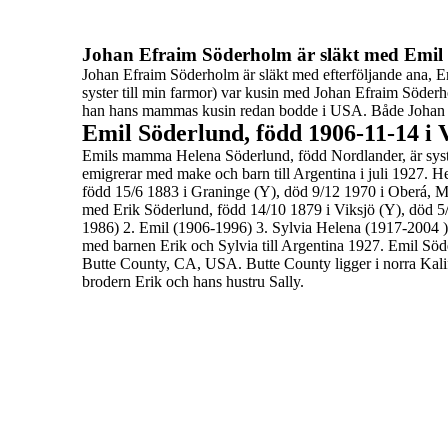
Johan Efraim Söderholm är släkt med Emil
Johan Efraim Söderholm är släkt med efterföljande ana,
syster till
min farmor) var kusin med Johan Efraim Söderhol
han hans
mammas kusin redan bodde i USA. Både Johan E
Emil
Söderlund
, född 1906-11-14 i 
Emils mamma Helena Söderlund, född Nordlander, är syst
emigrerar
med make och barn till
Argentina
i juli
1927.
He
född 15/6 1883 i Graninge (Y), död 9/12 1970 i Oberá, Mis
med Erik Söderlund, född 14/10 1879 i Viksjö (Y), död 5
1986)
2.
Emil (1906-1996)
3.
Sylvia Helena (1917-2004 )
med barnen Erik och Sylvia till Argentina 1927.
Emil Söd
Butte County, CA, USA. Butte County ligger i norra Kali
brodern Erik och hans hustru Sally.