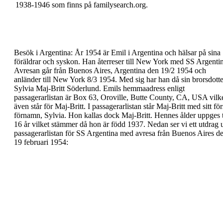
1938-1946 som finns på
familysearch.org.
Besök i Argentina:
År 1954 är Emil i Argentina och hälsar på sina
föräldrar och syskon. Han återreser till New York
med SS Argentin
Avresan går från Buenos Aires,
Argentina den 19/2 1954 och
anländer till New York
8/3 1954. Med sig har han då sin brorsdotte
Sylvia
Maj-Britt Söderlund. Emils hemmaadress enligt
passagerarlistan är Box 63, Oroville, Butte County,
CA, USA vilk
även står för Maj-Britt. I
passagerarlistan står Maj-Britt med sitt för
förnamn, Sylvia. Hon kallas dock Maj-Britt. Hennes
ålder uppges t
16 år vilket stämmer då hon är född
1937.
Nedan ser vi ett utdrag 
passagerarlistan för SS
Argentina med avresa från Buenos Aires d
19
februari 1954: