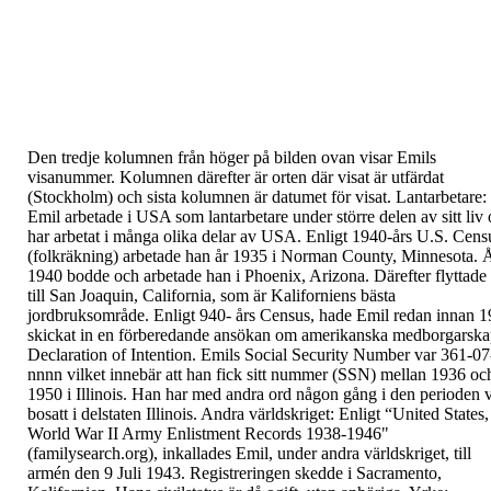
Den tredje kolumnen från höger på bilden ovan visar
Emils
visanummer. Kolumnen därefter är orten där
visat är utfärdat
(Stockholm) och sista kolumnen är
datumet för visat.
Lantarbetare:
Emil arbetade i USA som lantarbetare under större
delen av sitt liv
har arbetat i många olika delar av
USA. Enligt 1940-års U.S. Cens
(folkräkning)
arbetade han år 1935 i Norman County, Minnesota.
1940 bodde och arbetade han i Phoenix, Arizona.
Därefter flyttade
till San Joaquin, California, som
är Kaliforniens bästa
jordbruksområde. Enligt 940-
års Census, hade Emil redan innan 
skickat in en
förberedande ansökan om amerikanska
medborgarska
Declaration of Intention
.
Emils
Social Security Number var 361-07
nnnn
vilket
innebär att han fick sitt nummer (SSN) mellan 1936
oc
1950 i Illinois. Han har med andra ord någon
gång i den perioden v
bosatt i delstaten Illinois.
Andra världskriget:
Enligt “
United States,
World War II Army Enlistment
Records 1938-1946
"
(familysearch.org), inkallades
Emil, under andra världskriget, till
armén den 9 Juli
1943. Registreringen skedde i Sacramento,