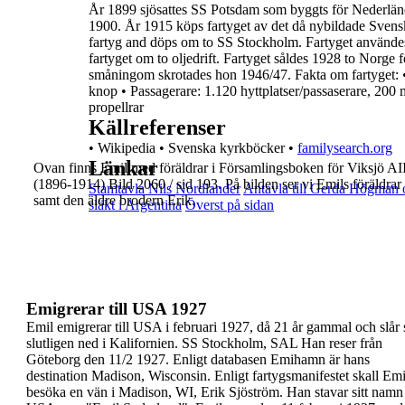
År 1899 sjösattes SS Potsdam som byggts för Nederländs
1900.
År 1915 köps fartyget av det då nybildade Sven
fartyg and döps om
to SS Stockholm. Fartyget använde
fartyget om to oljedrift.
Fartyget såldes 1928 to Norge f
småningom skrotades hon 1946/47.
Fakta om fartyget:
knop
•
Passagerare: 1.120 hyttplatser/passaserare, 200 
propellrar
Källreferenser
•
Wikipedia
•
Svenska kyrkböcker
•
familysearch.org
Länkar
Ovan finns Emil med föräldrar i Församlingsboken
för Viksjö AI
(1896-1914) Bild 2060 / sid 193. På
bilden ser vi Emils föräldrar
Stamtavla Nils Nordlander
Antavla till Gerda Högman 
samt den äldre brodern
Erik.
släkt i Argentina
Överst på sidan
Emigrerar till USA 1927
Emil emigrerar till USA i februari 1927, då 21 år
gammal och slår 
slutligen ned i Kalifornien. SS
Stockholm, SAL
Han reser från
Göteborg den 11/2 1927. Enligt
databasen Emihamn är hans
destination Madison,
Wisconsin. Enligt fartygsmanifestet skall Emi
besöka
en vän i Madison, WI, Erik Sjöström.
Han stavar sitt namn 