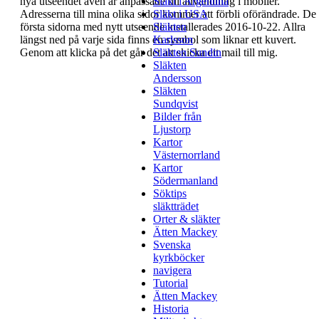
nya utseendet även är
anpassade till användning i mobiler
Släkt i Argentina
.
Adresserna till mina olika sidor kommer att förbli
Släkt i USA
oförändrade. De
första sidorna med nytt utseende
Släkten
installerades 2016-10-22.
Allra
längst ned på varje sida finns en symbol som
Karlsson
liknar ett kuvert.
Genom att klicka på det går det att
Släkten Sundin
skicka ett mail till mig.
Släkten
Andersson
Släkten
Sundqvist
Bilder från
Ljustorp
Kartor
Västernorrland
Kartor
Södermanland
Söktips
släktträdet
Orter & släkter
Ätten Mackey
Svenska
kyrkböcker
navigera
Tutorial
Ätten Mackey
Historia