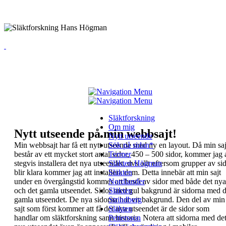
Släktforskning
Om mig
Nytt utseende på min webbsajt!
Nytt utseende
Min webbsajt har få ett
nytt utseende
Sök på sidan*
med ny en
layout.
Då min saj
består av ett mycket stort antal sidor,
Termer
450 – 500 sidor, kommer jag a
stegvis installera
det nya utseendet, dvs allt eftersom grupper av
Släkten Högman
si
blir klara kommer jag att installera dem.
Släkten
Detta innebär att min sajt
under en
övergångstid
kommer att bestå av
Nordlander
sidor med både det nya
och det
gamla utseendet.
Sidor med gul bakgrund är sidorna
Släkten
med d
gamla utseendet. De nya sidorna har vit
Strindberg
bakgrund.
Den del av min
sajt som först kommer att få det nya
Släkten
utseendet är de sidor som
handlar om
släktforskning samt historia.
Pettersson
Notera att sidorna med de