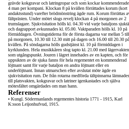
grävde kokgravar och latringropar
och som kockar kommenderade
4 man per
kompani.
Klockan 8 på kvällen förrättades
korum
(kort
andaktsstund) varefter brödmönstring ägde rum.
Korum förrättas a
fältprästen.
Under mötet slogs
revelj
klockan 4 på morgonen av
2
trumslagare. Sjukvisitation hölls kl. 04.30 vid varje
bataljons sjuktä
och dagrapport avkunnades kl.
05.00. Vaktparaden hölls kl. 10 på
förmiddagen.
Övningstiderna för de första dagarna var mellan 5
til
på morgonen, 10.30 till 12.30 mitt på dagen
och 16.00 till 20.30 p
kvällen.
På söndagarna hölls gudstjänst kl. 10 på
förmiddagen i
kyrklunden.
Hela musikkåren slog tapto kl. 21.00 med
lägervakten
som utgångspunkt. Jouren i lägret
innehades av en kapten, och för
uppsikten av de
sjuka fanns för hela regementet en kommenderad
löjtnant samt för varje bataljon en andra löjtnant
eller en
underlöjtnant.
Innan utmarschen efter avslutat möte ägde en
sjukvisitation rum. De från rotarna medförda
tältpinnarna lämnade
till platsvakten, kokgravar
och latriner igenkastades och själva
mötesfältet
omgärdades om man hann.
Referenser
•
Kungl. Södermanlands regementes historia
1771 - 1915, Karl
K:sson Leijonhufvud, 1915.