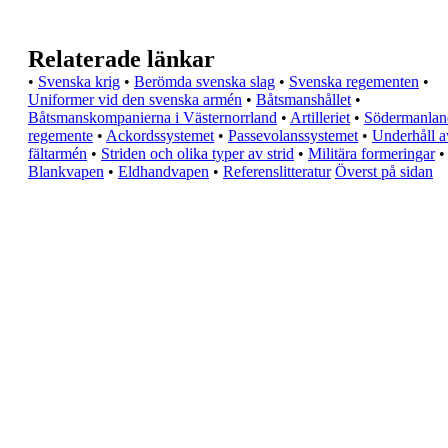
Relaterade länkar
•
Svenska krig
•
Berömda svenska slag
•
Svenska regementen
•
Uniformer vid den svenska armén
•
Båtsmanshållet
•
Båtsmanskompanierna i Västernorrland
•
Artilleriet
•
Södermanlan
regemente
•
Ackordssystemet
•
Passevolanssystemet
•
Underhåll a
fältarmén
•
Striden och olika typer av strid
•
Militära formeringar
•
Blankvapen
•
Eldhandvapen
•
Referenslitteratur
Överst på sidan