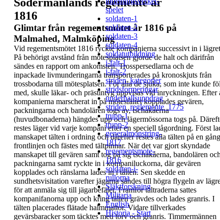
Södermanlands regemente år
indelningsverket-
spelet
1816
soldaten-1
Glimtar från regementsmötet år 1816 på
soldaten-2
soldaten-3
Malmahed, Malmköping
soldaten-4
Vid regementsmötet 1816 ryckte kompanierna
successivt in i lägret
soldatutbildning
På behörigt avstånd från
mötesplatsen gjorde de halt och därifrån
i-falt-1
sändes en
rapport om ankomsten. Trosspersedlarna och de
i-falt-2
inpackade livmunderingarna transporterades på
kronoskjuts från
striden_kategorier
trossbodarna till mötesplatsen.
För alla de sjuka, som inte kunde fö
stridsformeringar
med, skulle
läkar- och prästintyg uppvisas vid inryckningen.
Efter 
underhallsuppdrag
kompanierna marscherat in på mötesfältet
kopplades gevären,
striden_reglemente_1775
packningarna och bandolären
togs av, tschakåerna
trupp-1
(huvudbonaderna) hängdes
upp och lägermössorna togs på. Däreft
trupp-2
restes
läger vid varje kompani efter en speciell tågordning.
Först la
generalmonstring-
manskapet tälten i ordning och därefter
restes alla tälten på en gång
1817
frontlinjen och fästes
med tältpinnar. När det var gjort skyndade
regementsmote-
manskapet till gevären samt tog på sig tschakåerna,
bandolären oc
1816
packningarna samt ryckte in i
kompaniluckorna, där gevären
soldaten-i-
kopplades och
ränslarna lades in i tälten. Sen skedde en
rullorna
sundhetsvisitation varefter jägarna sändes till högra
flygeln av lägre
Släktforskning
för att anmäla sig till jägarbefälet.
Framför tältraderna sattes
Militaria
kompanifanorna upp
och kring tälten grävdes och lades granris. I
English
tälten
placerades flätade halmmattor. Vidare tillverkades
Historia - Start
gevärsbaracker som täcktes med torv och granris.
Timmermännen