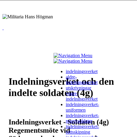
indelningsverket
aldre-
Indelningsverket och den
indelningsverket
utskrivningar
indelte soldaten (4g)
yngre-
indelningsverket
indelningsverket-
uniformen
indelningsverket-
Indelningsverket - Soldaten (4g)
reservsoldater
indelningsverket-
Regementsmöte vid
rattsskipning