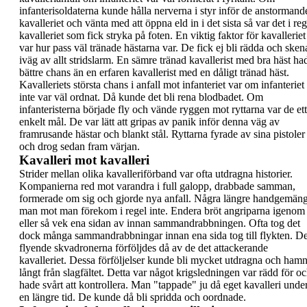
infanterisoldaterna kunde hålla nerverna i styr inför
de anstormand
kavalleriet och vänta med att
öppna eld in i det sista så var det i reg
kavalleriet
som fick stryka på foten. En viktig faktor för
kavalleriet
var hur pass väl tränade hästarna var.
De fick ej bli rädda och sken
iväg av allt stridslarm.
En sämre tränad kavallerist med bra häst ha
bättre chans än en erfaren kavallerist med en dåligt
tränad häst.
Kavalleriets största chans i anfall mot infanteriet
var om infanteriet
inte var väl ordnat. Då kunde det
bli rena blodbadet. Om
infanteristerna började fly
och vände ryggen mot ryttarna var de ett
enkelt
mål. De var lätt att gripas av panik inför denna väg
av
framrusande hästar och blankt stål. Ryttarna
fyrade av sina pistoler
och drog sedan fram värjan.
Kavalleri mot kavalleri
Strider mellan olika kavalleriförband var ofta
utdragna historier.
Kompanierna red mot varandra
i full galopp, drabbade samman,
formerade om sig
och gjorde nya anfall. Några längre handgemän
man mot man förekom i regel inte. Endera bröt
angriparna igenom
eller så vek ena sidan av innan
sammandrabbningen. Ofta tog det
dock många
sammandrabbningar innan ena sida tog till flykten.
D
flyende skvadronerna förföljdes då av de det
attackerande
kavalleriet. Dessa förföljelser kunde
bli mycket utdragna och ham
långt från
slagfältet. Detta var något krigsledningen var rädd
för o
hade svårt att kontrollera. Man "
tappade
" ju
då eget kavalleri unde
en längre tid. De kunde då
bli spridda och oordnade.