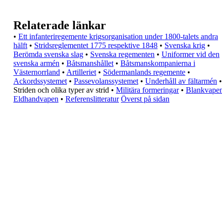
Relaterade länkar
•
Ett infanteriregemente krigsorganisation under
1800-talets andra
hälft
•
Stridsreglementet 1775 respektive 1848
•
Svenska krig
•
Berömda svenska slag
•
Svenska regementen
•
Uniformer vid den
svenska armén
•
Båtsmanshållet
•
Båtsmanskompanierna i
Västernorrland
•
Artilleriet
•
Södermanlands regemente
•
Ackordssystemet
•
Passevolanssystemet
•
Underhåll av fältarmén
•
Striden och olika typer av strid
•
Militära formeringar
•
Blankvape
Eldhandvapen
•
Referenslitteratur
Överst på sidan