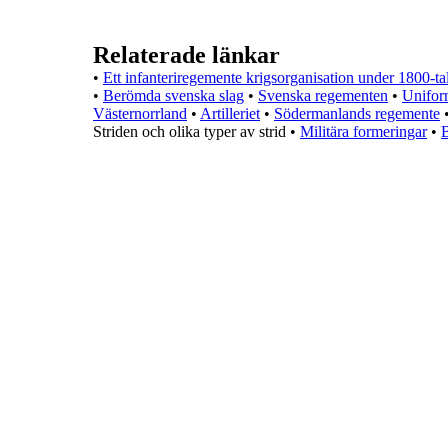
Relaterade länkar
•
Ett infanteriregemente krigsorganisation under 1800-tal
•
Berömda svenska slag
•
Svenska regementen
•
Unifor
Västernorrland
•
Artilleriet
•
Södermanlands regemente
Striden och olika typer av strid
•
Militära formeringar
•