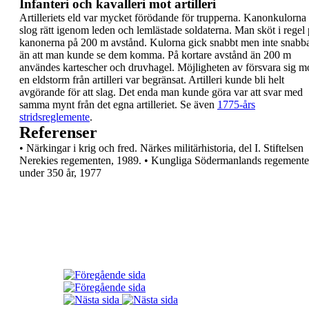
Infanteri och kavalleri mot artilleri
Artilleriets eld var mycket förödande för trupperna.
Kanonkulorna
slog rätt igenom leden och
lemlästade soldaterna. Man sköt i regel
kanonerna på 200 m avstånd. Kulorna gick snabbt
men inte snabb
än att man kunde se dem
komma. På kortare avstånd än 200 m
användes
kartescher
och
druvhagel
.
Möjligheten av försvara sig m
en eldstorm från
artilleri var begränsat. Artilleri kunde bli helt
avgörande för att slag. Det enda man kunde göra
var att svar med
samma mynt från det egna
artilleriet.
Se även
1775-års
stridsreglemente
.
Referenser
•
Närkingar i krig och fred. Närkes
militärhistoria, del I. Stiftelsen
Nerekies
regementen, 1989.
•
Kungliga Södermanlands regemente
under 350
år, 1977